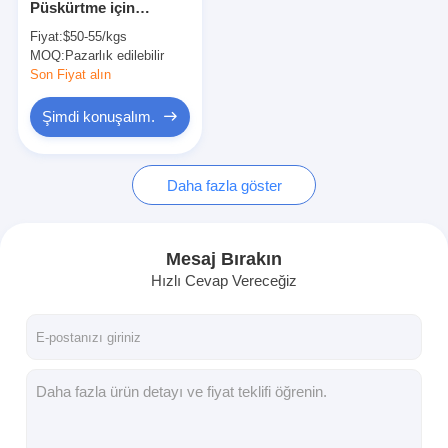
Püskürtme için
Tungsten Metal Tozu
Küresel Nikel Krom
Fiyat:
$50-55/kgs
Tozu WC-10Ni 90/10
MOQ:
Çimentolu Karbür Pelet
Pazarlık edilebilir
Son Fiyat alın
Metal Karbür Tozu
Şimdi konuşalım.
Kaynak Çubukları
Daha fazla göster
Lazer kaplama tozu
Seramik Oksit Tozu
Mesaj Bırakın
Nikel bazlı alaşım tozu
Hızlı Cevap Vereceğiz