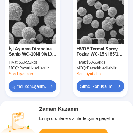
İyi Aşınma Direncine
HVOF Termal Sprey
Sahip WC-10Ni 90/10
Tozlar WC-15Ni 85/15
Termal Sprey HVOF
Korozyona Dirençli
Fiyat:
$50-55/kgs
Fiyat:
$50-55/kgs
Toz
MOQ:
Pazarlık edilebilir
MOQ:
Pazarlık edilebilir
Son Fiyat alın
Son Fiyat alın
Şimdi konuşalım.
Şimdi konuşalım.
Zaman Kazanın
En iyi ürünlerle sizinle iletişime geçelim.