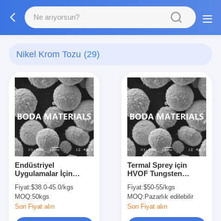
Nikel Krom Tozu
(29)
Endüstriyel
Termal Sprey için
Uygulamalar İçin
HVOF Tungsten
Spheroidal NiCr-
Karbür Nikel Krom
Fiyat:
$38.0-45.0/kgs
Fiyat:
$50-55/kgs
Cr3C2 Korozyon ve
Tozu WC-15Ni
MOQ:
50kgs
MOQ:
Pazarlık edilebilir
Kullanım Direnci
Son Fiyat alın
Son Fiyat alın