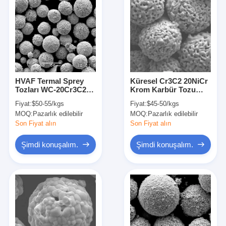
HVAF Termal Sprey
Küresel Cr3C2 20NiCr
Tozları WC-20Cr3C2-
Krom Karbür Tozu
7Ni Sert Kaplama Tozu
WOKA7102 Termal
Fiyat:
$50-55/kgs
Fiyat:
$45-50/kgs
Püskürtme Tozu
MOQ:
Pazarlık edilebilir
MOQ:
Pazarlık edilebilir
Son Fiyat alın
Son Fiyat alın
Şimdi konuşalım.
Şimdi konuşalım.
Evde
Ürün
Bizim Hakkımızda