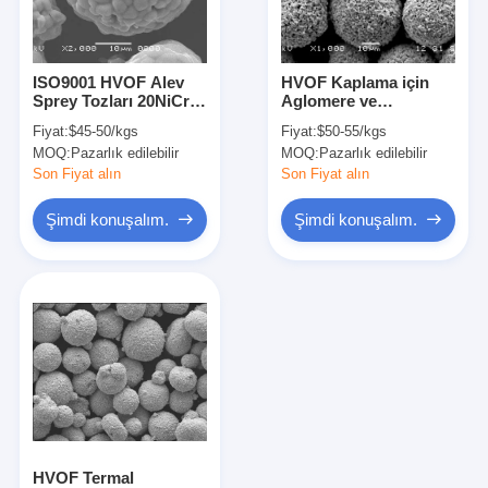
Fabrika turu
Kalite Kontrolü
ISO9001 HVOF Alev
HVOF Kaplama için
Sprey Tozları 20NiCr-
Aglomere ve
Bizimle İletişim
Cr3C2 80/20 Küresel
Sinterlenmiş Nikel
Fiyat:
$45-50/kgs
Fiyat:
$50-55/kgs
Metal Tozu
Krom Tozu WC-CrC-Ni
MOQ:
Pazarlık edilebilir
MOQ:
Pazarlık edilebilir
73/20/7
Şimdi konuşalım.
Son Fiyat alın
Son Fiyat alın
Şimdi konuşalım.
Şimdi konuşalım.
Tungsten Karbür Tozu Döküm
Makro Tungsten Karbür Tozu
Küresel Döküm Tungsten Karbür
Termal Sprey Tozları
Nikel Krom Tozu
HVOF Termal