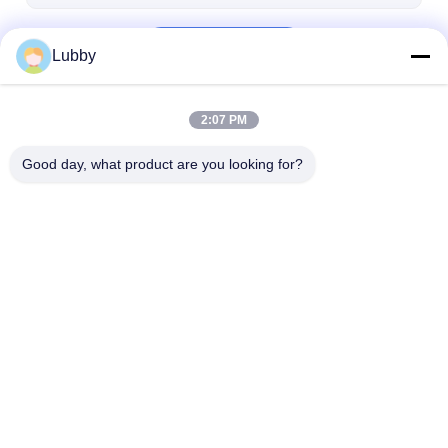
Devam et
Lubby
2:07 PM
Kategorilerimiz
Good day, what product are you looking for?
Tungsten Karbür
Makro Tungsten
Küresel Dökü
Tozu Döküm
Karbür Tozu
Tungsten Karb
Ana sayfa
Hakkımızda
Desktop Site
Site Haritası
Gizlilik Politikası