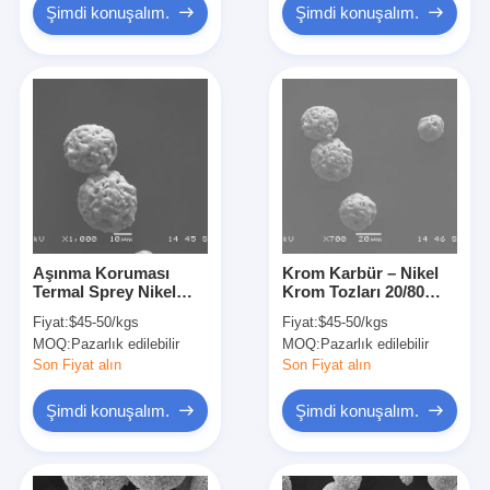
Şimdi konuşalım.
Şimdi konuşalım.
Aşınma Koruması
Krom Karbür – Nikel
Termal Sprey Nikel
Krom Tozları 20/80
Krom Tozu 20NiCr-
Aglomere ve
Fiyat:
$45-50/kgs
Fiyat:
$45-50/kgs
Cr3C2 80/20
Sinterlenmiş
MOQ:
Pazarlık edilebilir
MOQ:
Pazarlık edilebilir
Son Fiyat alın
Son Fiyat alın
Şimdi konuşalım.
Şimdi konuşalım.