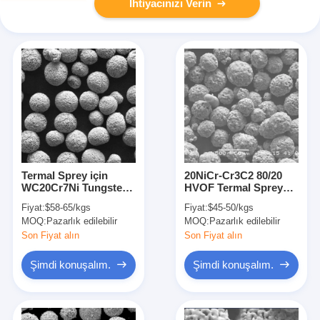
İhtiyacınızı Verin
Termal Sprey için
20NiCr-Cr3C2 80/20
WC20Cr7Ni Tungsten
HVOF Termal Sprey
Karbür ve Nikel Krom
Nikel Krom Toz
Fiyat:
$58-65/kgs
Fiyat:
$45-50/kgs
Tozu
Aşınma Direnci
MOQ:
Pazarlık edilebilir
MOQ:
Pazarlık edilebilir
Son Fiyat alın
Son Fiyat alın
Şimdi konuşalım.
Şimdi konuşalım.